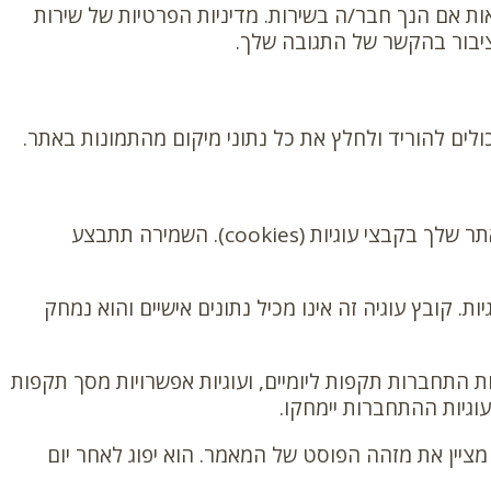
אנונימית שנוצרה מכתובת הדואר האלקטרוני שלך (הנקראת גם hash) לשירות Gravatar כדי לראות אם הנך חבר/ה בשירות. מדיניות הפרטיות של שירות
בכתיבת תגובה באתר שלנו, באפשרותך להחליט אם לאפשר לנו לשמור את השם שלך, כתובת האימייל שלך וכתובת האתר שלך בקבצי עוגיות (cookies). השמירה תתבצע
קובץ עוגיה זה אינו מכיל נתונים אישיים והוא נמחק
 התחברות תקפות ליומיים, ועוגיות אפשרויות מסך תקפות
וגיות ההתחברות יימחקו.
 מציין את מזהה הפוסט של המאמר. הוא יפוג לאחר יום