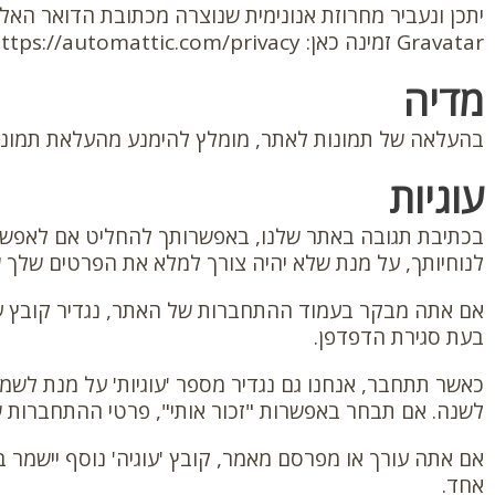
Gravatar זמינה כאן: https://automattic.com/privacy/. לאחר אישור התגובה שלך, תמונת הפרופיל שלך גלויה לציבור בהקשר של התגובה שלך.
מדיה
בהעלאה של תמונות לאתר, מומלץ להימנע מהעלאת תמונות עם נתוני מיקום מוטבעים (EXIF GPS). המבקרים באתר יכ
עוגיות
לנוחיותך, על מנת שלא יהיה צורך למלא את הפרטים שלך ש
אם אתה מבקר בעמוד ההתחברות של האתר, נגדיר קובץ עוגיה
בעת סגירת הדפדפן.
כאשר תתחבר, אנחנו גם נגדיר מספר 'עוגיות' על מנת לשמ
לשנה. אם תבחר באפשרות "זכור אותי", פרטי ההתחברות ש
אם אתה עורך או מפרסם מאמר, קובץ 'עוגיה' נוסף יישמר בד
אחד.